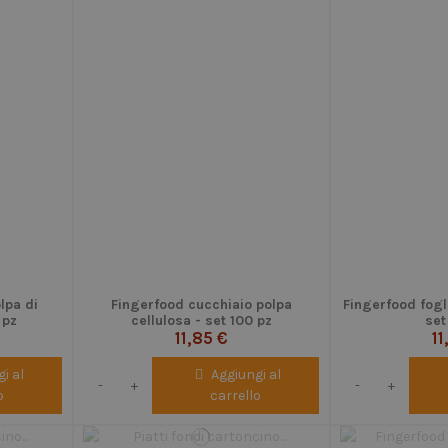
olpa di
Fingerfood cucchiaio polpa
Fingerfood fogl
 pz
cellulosa - set 100 pz
set
11,85 €
11
i al
Aggiungi al
-
+
-
+
o
carrello