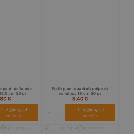
polpa di cellulosa
Piatti piani quadrati polpa di
22,5 cm 50 pz
cellulosa 16 cm 50 pz
,80 €
3,40 €
Aggiungi al
Aggiungi al
-
+
carrello
carrello