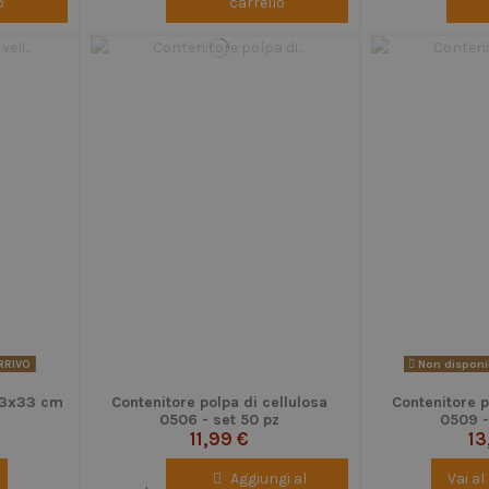
o
carrello
ARRIVO
Non disponib
 33x33 cm
Contenitore polpa di cellulosa
Contenitore p
0506 - set 50 pz
0509 -
11,99 €
13
Aggiungi al
Vai a