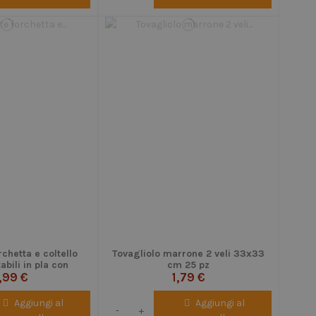
rchetta e coltello
Tovagliolo marrone 2 veli 33x33
bili in pla con
cm 25 pz
 - conf.100 pz
,99 €
1,79 €
Aggiungi al
Aggiungi al
-
+