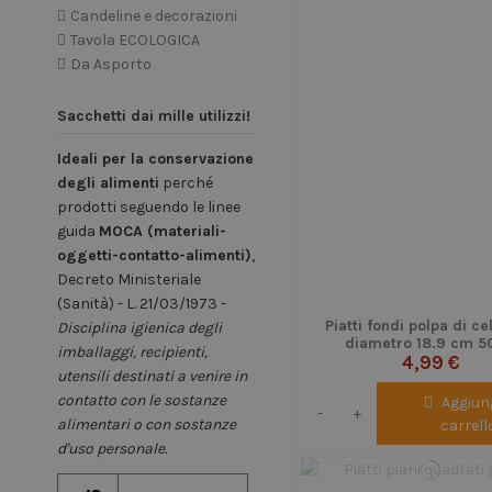
Candeline e decorazioni
Tavola ECOLOGICA
Da Asporto
Sacchetti dai mille utilizzi!
Ideali per la conservazione
degli alimenti
perché
prodotti seguendo le linee
guida
MOCA (materiali-
oggetti-contatto-alimenti)
,
Decreto Ministeriale
(Sanità) - L. 21/03/1973 -
Piatti fondi polpa di ce
Disciplina igienica degli
diametro 18.9 cm 5
imballaggi, recipienti,
4,99 €
utensili destinati a venire in
contatto con le sostanze
Aggiung
-
+
alimentari o con sostanze
carrell
d'uso personale.