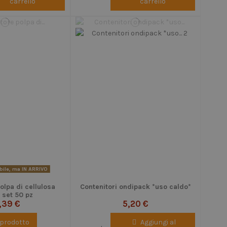
carrello
carrello
ile, ma IN ARRIVO
olpa di cellulosa
Contenitori ondipack *uso caldo*
 set 50 pz
,39 €
5,20 €
l prodotto
Aggiungi al