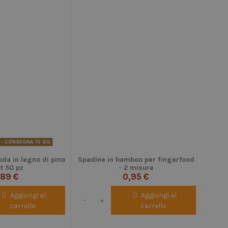
 - CONSEGNA 15 GG
da in legno di pino
Spadine in bamboo per fingerfood
et 50 pz
- 2 misure
,89 €
0,95 €
Aggiungi al
Aggiungi al
-
+
carrello
carrello