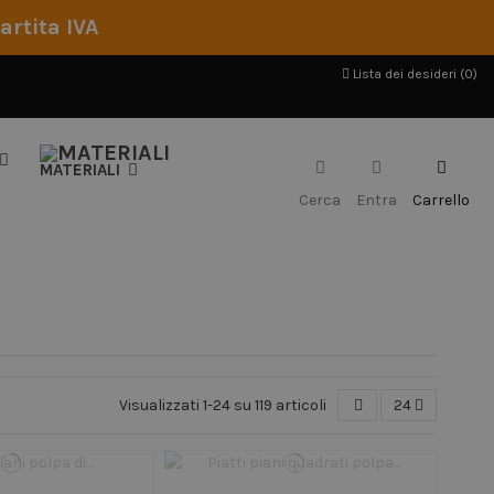
artita IVA
Lista dei desideri (
0
)
MATERIALI
Cerca
Entra
Carrello
Visualizzati 1-24 su 119 articoli
24