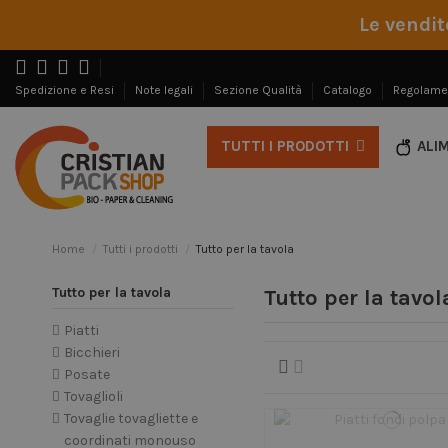
Le vendit
Spedizione e Resi
Note legali
Sezione Qualità
Catalogo
Regolame
ALI
TUTTI I PRODOTTI
Home
Tutti i prodotti
Tutto per la tavola
Tutto per la tavola
Tutto per la tavol
Piatti
Bicchieri
Posate
Tovaglioli
Tovaglie tovagliette e
coordinati monouso