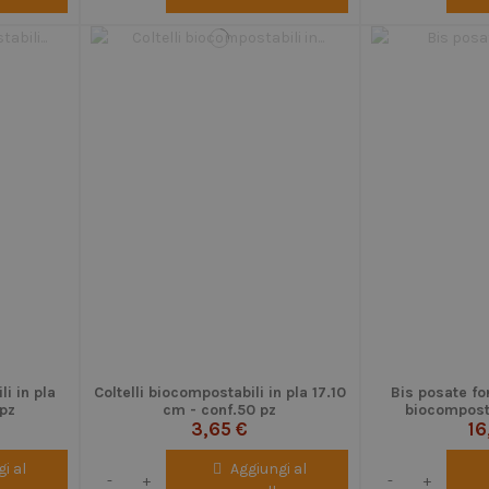
i in pla
Coltelli biocompostabili in pla 17.10
Bis posate fo
 pz
cm - conf.50 pz
biocomposta
3,65 €
tovagliolo
16
i al
Aggiungi al
-
+
-
+