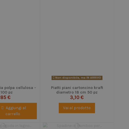
Non disponibile, ma IN ARRIVO
ia polpa cellulosa -
Piatti piani cartoncino kraft
 100 pz
diametro 18 cm 50 pz
,85 €
3,10 €
Aggiungi al
Vai al prodotto
carrello