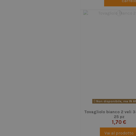
carrell
Non disponibile, ma IN 
Tovagliolo bianco 2 veli
25 pz
1,70 €
Vai al prodotto