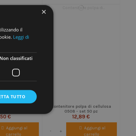
×
ilizzando il
cookie.
Leggi di
Non classificati
ETTA TUTTO
in legno imbustate
Contenitore polpa di cellulosa
e - conf.500 pz
0508 - set 50 pz
,50 €
12,89 €
Aggiungi al
Aggiungi al
-
+
carrello
carrello