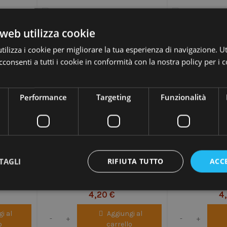
web utilizza cookie
ilizza i cookie per migliorare la tua esperienza di navigazione. Ut
consenti a tutti i cookie in conformità con la nostra policy per i 
Performance
Targeting
Funzionalità
TAGLI
RIFIUTA TUTTO
ACC
f.100 pz
Coltelli in legno - conf.100 pz
Palette caffè 
singolarment
4,20 €
4
i al
Aggiungi al
-
+
-
+
o
carrello