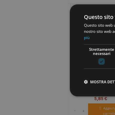
Questo sito 
Questo sito web ut
nostro sito web ac
più
Strettamente
necessari
MOSTRA DET
Forchette in legno - con
5,85 €
Aggiung
-
+
carrell