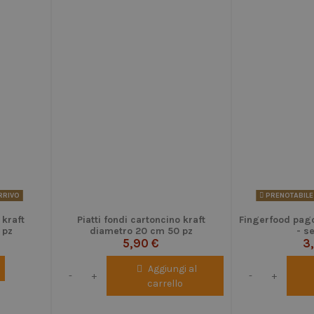
ARRIVO
PRENOTABILE
 kraft
Piatti fondi cartoncino kraft
Fingerfood pago
 pz
diametro 20 cm 50 pz
- s
5,90 €
3
Aggiungi al
-
+
-
+
carrello