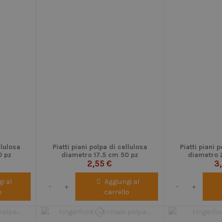
llulosa
Piatti piani polpa di cellulosa
Piatti piani 
0 pz
diametro 17.5 cm 50 pz
diametro 
2,55 €
3
i al
Aggiungi al
-
+
-
+
o
carrello