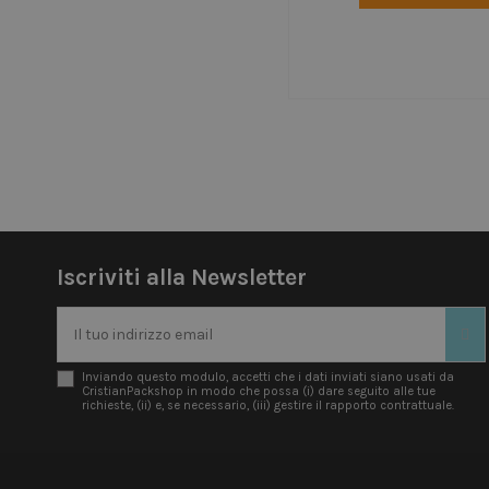
Iscriviti alla Newsletter
Inviando questo modulo, accetti che i dati inviati siano usati da
CristianPackshop in modo che possa (i) dare seguito alle tue
richieste, (ii) e, se necessario, (iii) gestire il rapporto contrattuale.