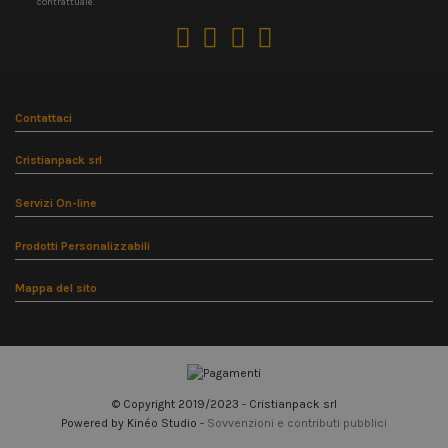
contrattuale.
Contattaci
Cristianpack srl
Servizi On-line
Prodotti Personalizzabili
Mappa del sito
© Copyright 2019/2023 - Cristianpack srl
Powered by Kinéo Studio -
Sovvenzioni e contributi pubblici