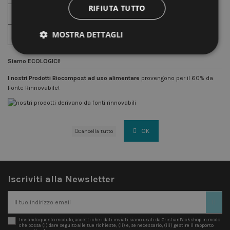
RIFIUTA TUTTO
Autofficina
MOSTRA DETTAGLI
Industria
Siamo ECOLOGICI!
I nostri Prodotti Biocompost ad uso alimentare
provengono per il 60% da
Fonte Rinnovabile!
OK
Cancella tutto
Iscriviti alla Newsletter
Inviando questo modulo, accetti che i dati inviati siano usati da CristianPackshop in modo
che possa (i) dare seguito alle tue richieste, (ii) e, se necessario, (iii) gestire il rapporto