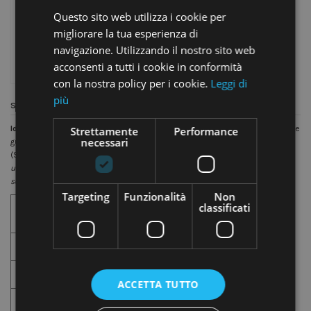
Aggiungi al
Questo sito web utilizza i cookie per
-
+
carrello
migliorare la tua esperienza di
navigazione. Utilizzando il nostro sito web
acconsenti a tutti i cookie in conformità
con la nostra policy per i cookie.
Leggi di
più
Sacchetti dai mille utilizzi!
Ideali per la conservazione degli alimenti
perché prodotti seguendo le linee
Strettamente
Performance
necessari
guida
MOCA (materiali-oggetti-contatto-alimenti)
, Decreto Ministeriale
(Sanità) - L. 21/03/1973 -
Disciplina igienica degli imballaggi, recipienti,
utensili destinati a venire in contatto con le sostanze alimentari o con
sostanze d'uso personale.
Targeting
Funzionalità
Non
classificati
Alimenti
Abbigliamento
Lavanderia
ACCETTA TUTTO
Farmacia