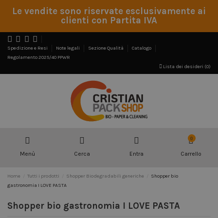
Le vendite sono riservate esclusivamente ai
clienti con Partita IVA
Spedizione e Resi
Note legali
Sezione Qualità
Catalogo
Regolamento 2025/40 PPWR
Lista dei desideri (
0
)
0
Menù
Cerca
Entra
Carrello
Home
Tutti i prodotti
Shopper Biodegradabili generiche
Shopper bio
gastronomia I LOVE PASTA
Shopper bio gastronomia I LOVE PASTA