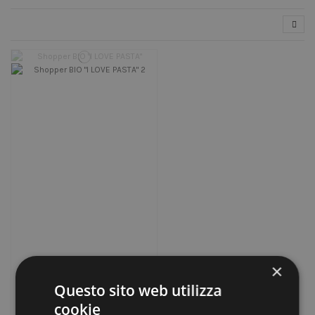
×
Shopper BIO "I LOVE PASTA"
Questo sito web utilizza
31,50 €
cookie