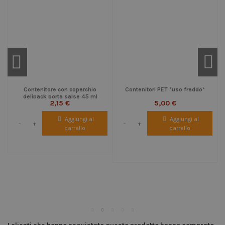
Contenitore con coperchio
Contenitori PET *uso freddo*
delipack porta salse 45 ml
2,15 €
5,00 €
Aggiungi al
Aggiungi al
-
+
-
+
carrello
carrello