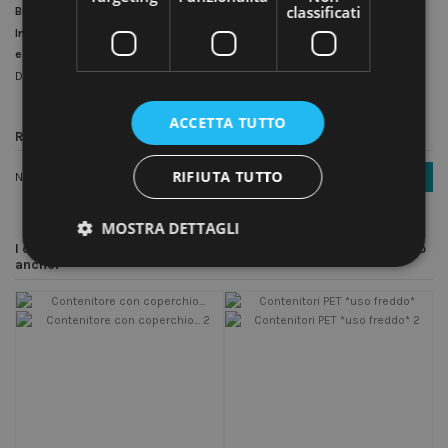
classificati
Brand
Cristianpack
In magazzino
25 Articoli
ean13
8054615096646
Disponibile dal:
2018-09-27
ACCETTA TUTTO
Recensioni (0)
RIFIUTA TUTTO
Nessuna recensione
Scrivi una recensione
MOSTRA DETTAGLI
I clienti che hanno acquistato questo prodotto hanno comprato
anche: