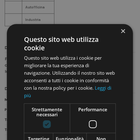
Autofficina
Industria
×
Questo sito web utilizza
cookie
Descrizione
Questo sito web utilizza i cookie per
Fogli in polietilene hdpe per alimenti (MOCA) con
migliorare la tua esperienza di
confezionamento block-notes a strappo.
Ideali per la conservazione degli alimenti .
navigazione. Utilizzando il nostro sito web
acconsenti a tutti i cookie in conformità
con la nostra policy per i cookie.
Leggi di
Dettagli del prodotto
più
Materiale
HDPE
Strettamente
Performance
Peso collo
5kg
necessari
Tassa CONAI incl.
0.52 €/kg
Taglio
A strappo
Targeting
Funzionalità
Non