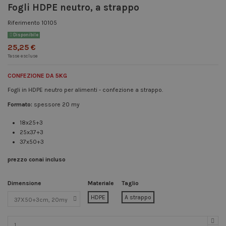
Fogli HDPE neutro, a strappo
Riferimento
10105
Disponibile
25,25 €
Tasse escluse
CONFEZIONE DA 5KG
Fogli in HDPE neutro per alimenti - confezione a strappo.
Formato:
spessore 20 my
18x25+3
25x37+3
37x50+3
prezzo conai incluso
Dimensione
Materiale
Taglio
HDPE
A strappo