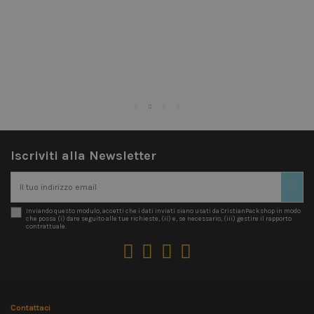
Iscriviti alla Newsletter
Inviando questo modulo, accetti che i dati inviati siano usati da CristianPackshop in modo
che possa (i) dare seguito alle tue richieste, (ii) e, se necessario, (iii) gestire il rapporto
contrattuale.
Contattaci