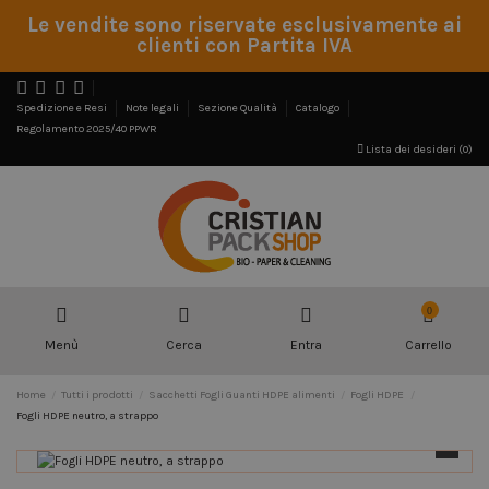
Le vendite sono riservate esclusivamente ai
clienti con Partita IVA
Spedizione e Resi
Note legali
Sezione Qualità
Catalogo
Regolamento 2025/40 PPWR
Lista dei desideri (
0
)
0
Menù
Cerca
Entra
Carrello
Home
Tutti i prodotti
Sacchetti Fogli Guanti HDPE alimenti
Fogli HDPE
Fogli HDPE neutro, a strappo