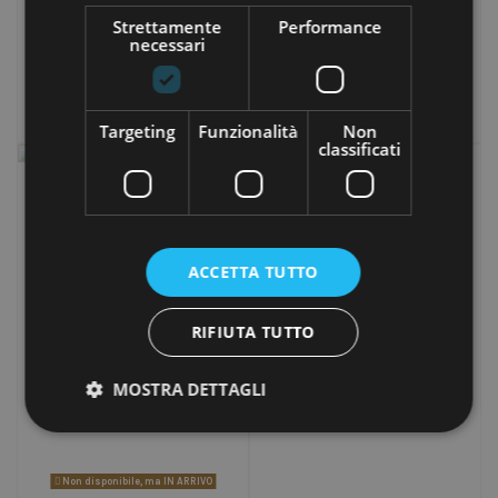
23,55 €
6,25 €
Strettamente
Performance
necessari
Aggiungi al carrello
Aggiungi al carrello
Targeting
Funzionalità
Non
classificati
ACCETTA TUTTO
RIFIUTA TUTTO
MOSTRA DETTAGLI
Non disponibile, ma IN ARRIVO