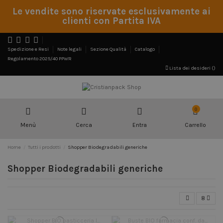
Le vendite sono riservate esclusivamente ai
clienti con Partita IVA
Spedizione e Resi
Note legali
Sezione Qualità
Catalogo
Regolamento 2025/40 PPWR
Lista dei desideri (
)
0
Menù
Cerca
Entra
Carrello
Home
Tutti i prodotti
Shopper Biodegradabili generiche
Shopper Biodegradabili generiche
8