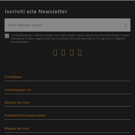
Iscriviti alla Newsletter
Inviando questo modulo, accetti che i dati inviati siano usati da CristianPackshop in modo
che possa (i) dare seguito alle tue richieste, (ii) e, se necessario, (iii) gestire il rapporto
contrattuale.
Contattaci
Cristianpack srl
Servizi On-line
Prodotti Personalizzabili
Mappa del sito