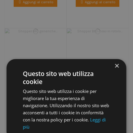
Aggiungi al carrello
Aggiungi al carrello
×
Questo sito web utilizza
cookie
Questo sito web utilizza i cookie per
migliorare la tua esperienza di
navigazione. Utilizzando il nostro sito web
acconsenti a tutti i cookie in conformità
con la nostra policy per i cookie.
Leggi di
più
Shopper BIO generiche EXTRA-
Shopper BIO maxi in rotolo -
RESISTENTI
VERDE ROBUSTO