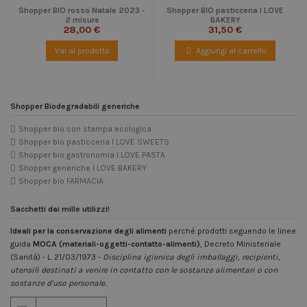
Shopper BIO rosso Natale 2023 -
Shopper BIO pasticceria I LOVE
2 misure
BAKERY
28,00 €
31,50 €
Vai al prodotto
Aggiungi al carrello
Shopper Biodegradabili generiche
Shopper bio con stampa ecologica
Shopper bio pasticceria I LOVE SWEETS
Shopper bio gastronomia I LOVE PASTA
Shopper generiche I LOVE BAKERY
Shopper bio FARMACIA
Sacchetti dai mille utilizzi!
Ideali per la conservazione degli alimenti
perché prodotti seguendo le linee
guida
MOCA (materiali-oggetti-contatto-alimenti)
, Decreto Ministeriale
(Sanità) - L. 21/03/1973 -
Disciplina igienica degli imballaggi, recipienti,
utensili destinati a venire in contatto con le sostanze alimentari o con
sostanze d'uso personale.