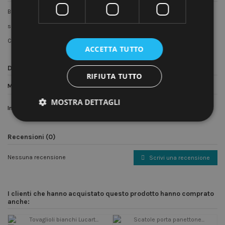
Borse in carta manico ritorto TAKE-AWAY PIZZA
soffietti profondissimi e fondo quadro - PRATICA E RESISTENTE !!
Confezioni da 25 pz
ACCETTA TUTTO
Dettagli del prodotto
RIFIUTA TUTTO
Materiale
Carta
MOSTRA DETTAGLI
In magazzino
900 Articoli
Recensioni (0)
Nessuna recensione
Scrivi una recensione
I clienti che hanno acquistato questo prodotto hanno comprato
anche: