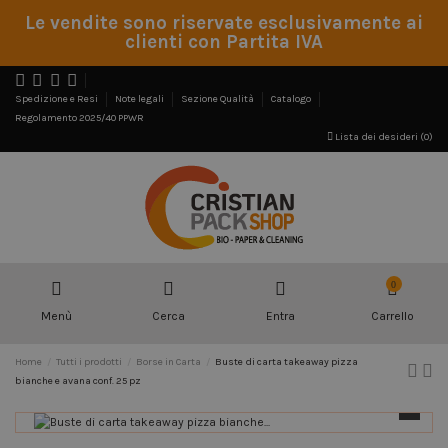
Le vendite sono riservate esclusivamente ai
clienti con Partita IVA
Spedizione e Resi
Note legali
Sezione Qualità
Catalogo
Regolamento 2025/40 PPWR
Lista dei desideri (
0
)
0
Menù
Cerca
Entra
Carrello
Home
Tutti i prodotti
Borse in Carta
Buste di carta takeaway pizza
bianche e avana conf. 25 pz