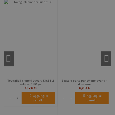
Tovaglioli bianchi Lucart 33x33 2
Scatole porta panettone avana -
veli conf. 50 pz
4 misure
0,70 €
0,50 €
Aggiungi al
Aggiungi al
-
+
-
+
carrello
carrello