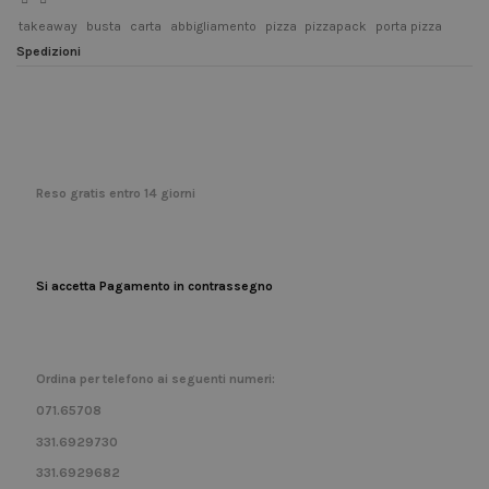
takeaway
busta
carta
abbigliamento
pizza
pizzapack
porta pizza
Spedizioni
Reso gratis entro 14 giorni
Si accetta Pagamento in contrassegno
Ordina per telefono ai seguenti numeri:
071.65708
331.6929730
331.6929682