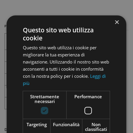
×
Prodotti per Settori
Questo sito web utilizza
cookie
Alimenti
Questo sito web utilizza i cookie per
migliorare la tua esperienza di
Abbigliamento
navigazione. Utilizzando il nostro sito web
Lavanderia
acconsenti a tutti i cookie in conformità
con la nostra policy per i cookie.
Leggi di
Farmacia
più
Autofficina
Strettamente
Performance
necessari
Industria
Targeting
Funzionalità
Non
classificati
Descrizione