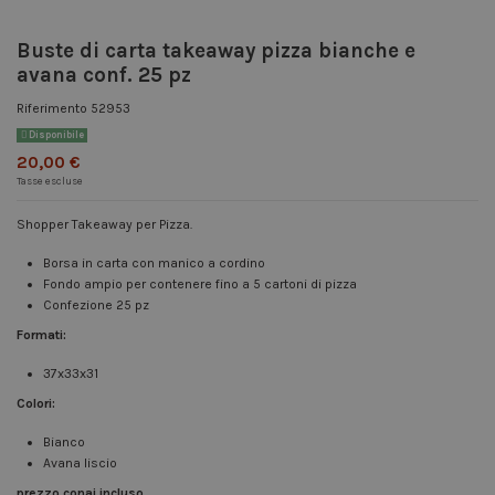
Buste di carta takeaway pizza bianche e
avana conf. 25 pz
Riferimento
52953
Disponibile
20,00 €
Tasse escluse
Shopper Takeaway per Pizza.
Borsa in carta con manico a cordino
Fondo ampio per contenere fino a 5 cartoni di pizza
Confezione 25 pz
Formati:
37x33x31
Colori:
Bianco
Avana liscio
prezzo conai incluso