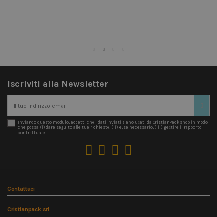
Iscriviti alla Newsletter
Inviando questo modulo, accetti che i dati inviati siano usati da CristianPackshop in modo
che possa (i) dare seguito alle tue richieste, (ii) e, se necessario, (iii) gestire il rapporto
contrattuale.
Contattaci
Cristianpack srl