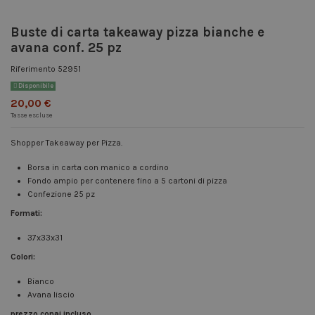
Buste di carta takeaway pizza bianche e
avana conf. 25 pz
Riferimento
52951
Disponibile
20,00 €
Tasse escluse
Shopper Takeaway per Pizza.
Borsa in carta con manico a cordino
Fondo ampio per contenere fino a 5 cartoni di pizza
Confezione 25 pz
Formati:
37x33x31
Colori:
Bianco
Avana liscio
prezzo conai incluso