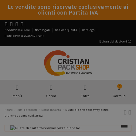
Le vendite sono riservate esclusivamente ai
clienti con Partita IVA
Spedizione e Resi
Note legali
Sezione Qualità
Catalogo
Regolamento 2025/40 PPWR
Lista dei desideri (
0
)
0
Menù
Cerca
Entra
Carrello
Home
Tutti i prodotti
Borse in Carta
Buste di carta takeaway pizza
bianche e avana conf. 25 pz