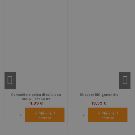
Contenitore polpa di cellulosa
Shopper BIO generiche
0506 - set 50 pz
11,99 €
13,59 €
Aggiungi al
Aggiungi al
-
+
-
+
carrello
carrello