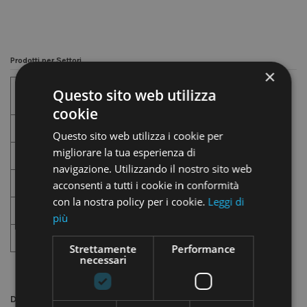
Prodotti per Settori
×
Questo sito web utilizza
Alimenti
cookie
Abbigliamento
Questo sito web utilizza i cookie per
migliorare la tua esperienza di
Lavanderia
navigazione. Utilizzando il nostro sito web
Farmacia
acconsenti a tutti i cookie in conformità
con la nostra policy per i cookie.
Leggi di
Autofficina
più
Industria
Strettamente
Performance
necessari
Descrizione