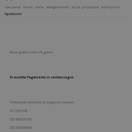
takeaway
busta
carta
abbigliamento
pizza
pizzapack
porta pizza
Spedizioni
Reso gratis entro 14 giorni
Si accetta Pagamento in contrassegno
Ordina per telefono ai seguenti numeri:
071.65708
331.6929730
331.6929682