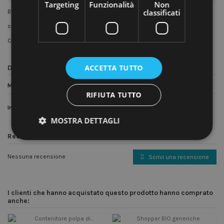
Targeting
Funzionalità
Non
classificati
Borse in carta manico ritorto TAKE-AWAY PIZZA
soffietti profondissimi e fondo quadro - PRATICA E RESISTENTE !!
Confezioni da 25 pz
ACCETTA TUTTO
Dettagli del prodotto
Materiale
Carta
RIFIUTA TUTTO
In magazzino
96 Articoli
MOSTRA DETTAGLI
Recensioni (0)
Nessuna recensione
Scrivi una recensione
I clienti che hanno acquistato questo prodotto hanno comprato
anche: