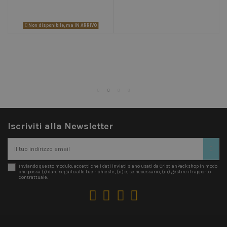
Non disponibile, ma IN ARRIVO
Iscriviti alla Newsletter
Inviando questo modulo, accetti che i dati inviati siano usati da CristianPackshop in modo
che possa (i) dare seguito alle tue richieste, (ii) e, se necessario, (iii) gestire il rapporto
contrattuale.