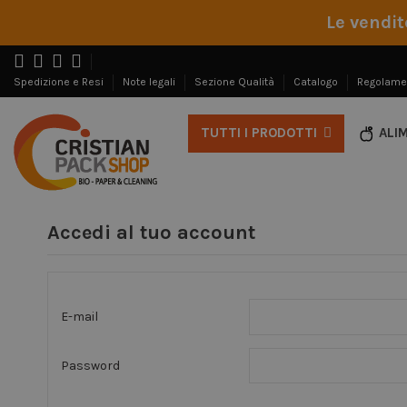
Le vendit
Spedizione e Resi
Note legali
Sezione Qualità
Catalogo
Regolame
ALI
TUTTI I PRODOTTI
Accedi al tuo account
E-mail
Password