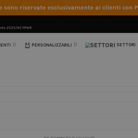
e sono riservate esclusivamente ai clienti con P
nto 2025/40 PPWR
MENTI
PERSONALIZZABILI
SETTORI
REGOLAMENTO PPWR
2025/40
Hai dimenticato la password?