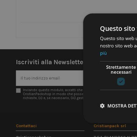
Questo sito 
Questo sito web ut
nostro sito web ac
più
Iscriviti alla Newsletter
Strettamente
necessari
Inviando questo modulo, accetti che i dati inviati siano usati da
CristianPackshop in modo che possa (i) dare seguito alle tue
richieste, (ii) e, se necessario, (iii) gestire il rapporto contrattuale.
MOSTRA DET
Contattaci
Cristianpack srl