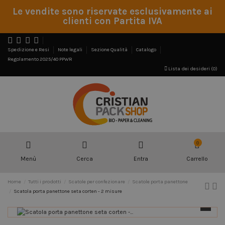
Le vendite sono riservate esclusivamente ai
clienti con Partita IVA
Spedizione e Resi
Note legali
Sezione Qualità
Catalogo
Regolamento 2025/40 PPWR
Lista dei desideri (
0
)
0
Menù
Cerca
Entra
Carrello
Home
Tutti i prodotti
Scatole per confezionare
Scatole porta panettone
Scatola porta panettone seta corten - 2 misure