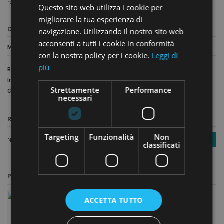
regalo Natalizio
Questo sito web utilizza i cookie per
migliorare la tua esperienza di
Dettagli del prodotto
navigazione. Utilizzando il nostro sito web
acconsenti a tutti i cookie in conformità
Materiale
Carta
con la nostra policy per i cookie.
Leggi di
più
Brand
Scotton
In magazzino
10 Articoli
Strettamente
Performance
Condizione
Nuovo prodotto
necessari
Recensioni (0)
Targeting
Funzionalità
Non
Nessuna recensione
Scrivi una recensione
classificati
Potrebbe anche piacerti
ACCETTA TUTTO