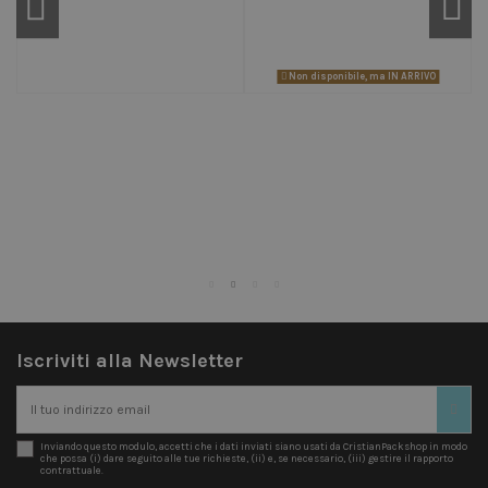
i
Non disponibile, ma IN ARRIVO
Iscriviti alla Newsletter
Inviando questo modulo, accetti che i dati inviati siano usati da CristianPackshop in modo
che possa (i) dare seguito alle tue richieste, (ii) e, se necessario, (iii) gestire il rapporto
contrattuale.