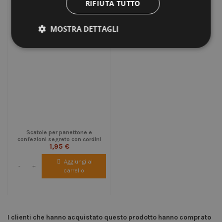
RIFIUTA TUTTO
MOSTRA DETTAGLI
Scatole per panettone e
confezioni segreto con cordini
1,95 €
seta corten - 3 misure
Aggiungi al
-
+
carrello
I clienti che hanno acquistato questo prodotto hanno comprato