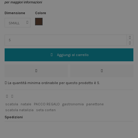
per maggiori informazioni
Dimensione
Colore
Marrone
Aggiungi al carrello
La quantità minima ordinabile per questo prodotto è 5.
scatola
natale
PACCO REGALO
gastronomia
panettone
scatola natalizia
seta corten
Spedizioni