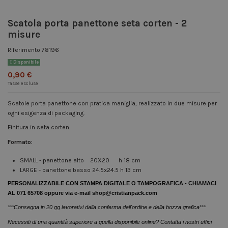
Scatola porta panettone seta corten - 2
misure
Riferimento
78196
Disponibile
0,90 €
Tasse escluse
Scatole porta panettone con pratica maniglia, realizzato in due misure per
ogni esigenza di packaging.
Finitura in seta corten.
Formato:
SMALL - panettone alto 20X20 h 18 cm
LARGE - panettone basso 24.5x24.5 h 13 cm
PERSONALIZZABILE CON STAMPA DIGITALE O TAMPOGRAFICA - CHIAMACI
AL 071 65708 oppure via e-mail shop@cristianpack.com
***Consegna in 20 gg lavorativi dalla conferma dell'ordine e della bozza grafica***
Necessiti di una quantità superiore a quella disponibile online? Contatta i nostri uffici