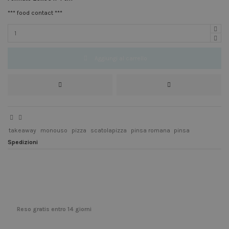
*** food contact ***
Aggiungi al carrello
takeaway
monouso
pizza
scatolapizza
pinsa romana
pinsa
Spedizioni
Reso gratis entro 14 giorni