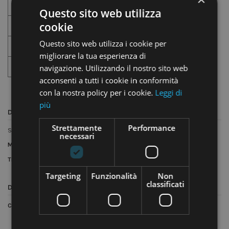
Lavanderia
Questo sito web utilizza
cookie
Farmacia
Questo sito web utilizza i cookie per
Autofficina
migliorare la tua esperienza di
navigazione. Utilizzando il nostro sito web
Industria
acconsenti a tutti i cookie in conformità
con la nostra policy per i cookie.
Leggi di
più
Descrizione
Strettamente
Performance
Scatole per pizza - formato pinsa romana
necessari
Materiali:
Cartoncino
Tipologia
: Takeaway
Targeting
Funzionalità
Non
classificati
Dettagli del prodotto
Condizione
Nuovo prodotto