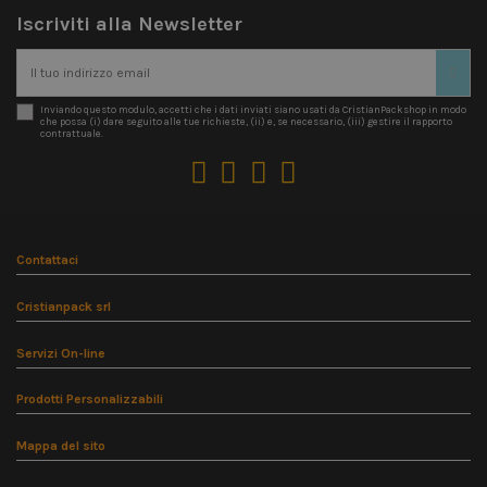
Iscriviti alla Newsletter
Inviando questo modulo, accetti che i dati inviati siano usati da CristianPackshop in modo
che possa (i) dare seguito alle tue richieste, (ii) e, se necessario, (iii) gestire il rapporto
contrattuale.
Contattaci
Cristianpack srl
Servizi On-line
Prodotti Personalizzabili
Mappa del sito