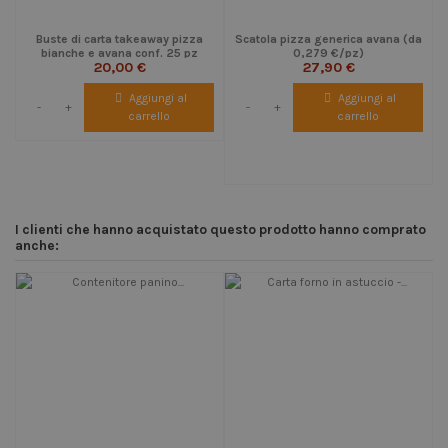
Buste di carta takeaway pizza
Scatola pizza generica avana (da
bianche e avana conf. 25 pz
0,279 €/pz)
20,00 €
27,90 €
Aggiungi al
Aggiungi al
-
+
-
+
carrello
carrello
I clienti che hanno acquistato questo prodotto hanno comprato
anche: