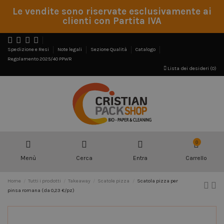
Le vendite sono riservate esclusivamente ai
clienti con Partita IVA
Spedizione e Resi
Note legali
Sezione Qualità
Catalogo
Regolamento 2025/40 PPWR
Lista dei desideri (
0
)
0
Menù
Cerca
Entra
Carrello
Home
Tutti i prodotti
Takeaway
Scatole pizza
Scatola pizza per
pinsa romana (da 0,23 €/pz)