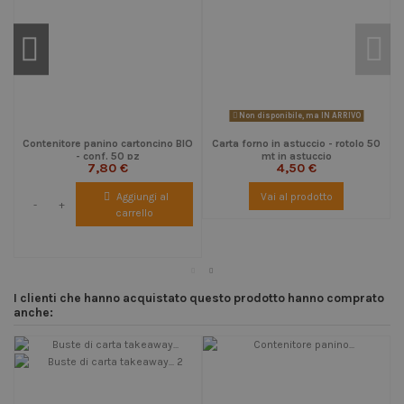
Non disponibile, ma IN ARRIVO
Contenitore panino cartoncino BIO
Carta forno in astuccio - rotolo 50
- conf. 50 pz
mt in astuccio
7,80 €
4,50 €
Aggiungi al
Vai al prodotto
-
+
carrello
I clienti che hanno acquistato questo prodotto hanno comprato
anche: