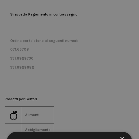
Si accetta Pagamento in contrassegno
Ordina per telefono ai seguenti numeri:
071.65708
331.6929730
331.6929682
Prodotti per Settori
Alimenti
Abbigliamento
×